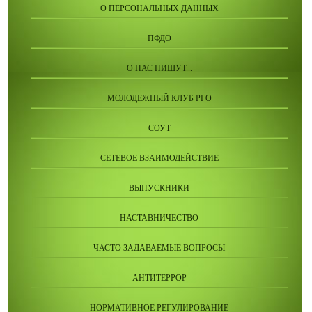
О ПЕРСОНАЛЬНЫХ ДАННЫХ
ПФДО
О НАС ПИШУТ...
МОЛОДЕЖНЫЙ КЛУБ РГО
СОУТ
СЕТЕВОЕ ВЗАИМОДЕЙСТВИЕ
ВЫПУСКНИКИ
НАСТАВНИЧЕСТВО
ЧАСТО ЗАДАВАЕМЫЕ ВОПРОСЫ
АНТИТЕРРОР
НОРМАТИВНОЕ РЕГУЛИРОВАНИЕ