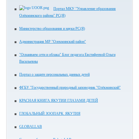
Портал МКУ "Управление образования
Олёкминского района" РС(Я)
Министерство образования и науки РС(Я)
Администрация МР "Олекминский район"
"Осваиваем сети и облака" Блог педагога Евстифеевой Ольги
Васильевны
Портал о защите персональных данных детей
ФГБУ "Государственный природный заповедник "Олёкминский"
КРАСНАЯ КНИГА ЯКУТИИ ГЛАЗАМИ ДЕТЕЙ
ГЛОБАЛЬНЫЙ ЗООПАРК. ЯКУТИЯ
GLOBALLAB