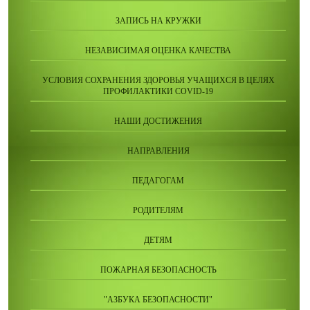
ЗАПИСЬ НА КРУЖКИ
НЕЗАВИСИМАЯ ОЦЕНКА КАЧЕСТВА
УСЛОВИЯ СОХРАНЕНИЯ ЗДОРОВЬЯ УЧАЩИХСЯ В ЦЕЛЯХ
ПРОФИЛАКТИКИ COVID-19
НАШИ ДОСТИЖЕНИЯ
НАПРАВЛЕНИЯ
ПЕДАГОГАМ
РОДИТЕЛЯМ
ДЕТЯМ
ПОЖАРНАЯ БЕЗОПАСНОСТЬ
"АЗБУКА БЕЗОПАСНОСТИ"