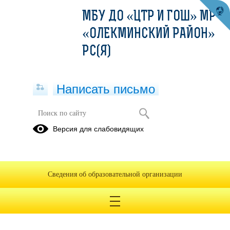
МБУ ДО «ЦТР И ГОШ» МР
«ОЛЕКМИНСКИЙ РАЙОН»
РС(Я)
Написать письмо
ПФДО
Версия для слабовидящих
Портал
Нормативно-
Новости
персонифицированного
правовые
ПФДО
финансирования
документы
Сведения об образовательной организации
дополнительного
образования
детей