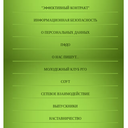
"ЭФФЕКТИВНЫЙ КОНТРАКТ"
ИНФОРМАЦИОННАЯ БЕЗОПАСНОСТЬ
О ПЕРСОНАЛЬНЫХ ДАННЫХ
ПФДО
О НАС ПИШУТ...
МОЛОДЕЖНЫЙ КЛУБ РГО
СОУТ
СЕТЕВОЕ ВЗАИМОДЕЙСТВИЕ
ВЫПУСКНИКИ
НАСТАВНИЧЕСТВО