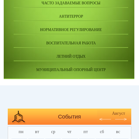
ЧАСТО ЗАДАВАЕМЫЕ ВОПРОСЫ
АНТИТЕРРОР
НОРМАТИВНОЕ РЕГУЛИРОВАНИЕ
ВОСПИТАТЕЛЬНАЯ РАБОТА
ЛЕТНИЙ ОТДЫХ
МУНИЦИПАЛЬНЫЙ ОПОРНЫЙ ЦЕНТР
Август
События
пн
вт
ср
чт
пт
сб
вс