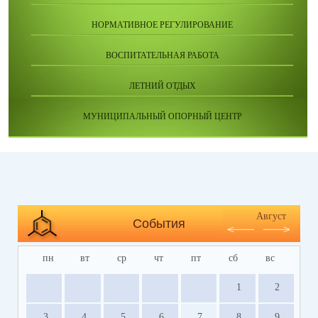
НОРМАТИВНОЕ РЕГУЛИРОВАНИЕ
ВОСПИТАТЕЛЬНАЯ РАБОТА
ЛЕТНИЙ ОТДЫХ
МУНИЦИПАЛЬНЫЙ ОПОРНЫЙ ЦЕНТР
Август
События
пн
вт
ср
чт
пт
сб
вс
1
2
3
4
5
6
7
8
9