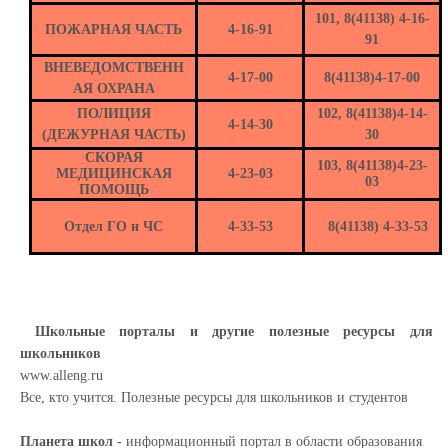
101, 8(41138) 4-16-
ПОЖАРНАЯ ЧАСТЬ
4-16-91
91
ВНЕВЕДОМСТВЕНН
4-17-00
8(41138)4-17-00
АЯ ОХРАНА
ПОЛИЦИЯ
102, 8(41138)4-14-
4-14-30
(ДЕЖУРНАЯ ЧАСТЬ)
30
СКОРАЯ
103, 8(41138)4-23-
МЕДИЦИНСКАЯ
4-23-03
03
ПОМОЩЬ
Отдел ГО и ЧС
4-33-53
8(41138) 4-33-53
Школьные порталы и другие полезные ресурсы для
школьников
www.alleng.ru
Все, кто учится. Полезные ресурсы для школьников и студентов
Планета школ -
информационный портал в области образования