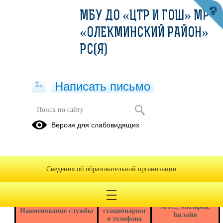
МБУ ДО «ЦТР И ГОШ» МР
«ОЛЕКМИНСКИЙ РАЙОН»
РС(Я)
Написать письмо
Детям
Версия для слабовидящих
Кружки
Конкурсы
Мероприятия
Сведения об образовательной организации
Телефоны экстренных служб по
Олёкминскому району
Со
МТС, Мегафон,
Наименование службы
стационарног
Билайн
о телефона