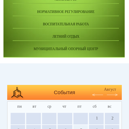
НОРМАТИВНОЕ РЕГУЛИРОВАНИЕ
ВОСПИТАТЕЛЬНАЯ РАБОТА
ЛЕТНИЙ ОТДЫХ
МУНИЦИПАЛЬНЫЙ ОПОРНЫЙ ЦЕНТР
Август
События
пн
вт
ср
чт
пт
сб
вс
1
2