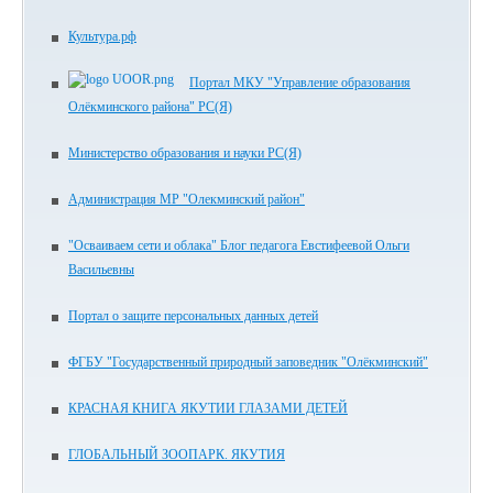
Культура.рф
Портал МКУ "Управление образования
Олёкминского района" РС(Я)
Министерство образования и науки РС(Я)
Администрация МР "Олекминский район"
"Осваиваем сети и облака" Блог педагога Евстифеевой Ольги
Васильевны
Портал о защите персональных данных детей
ФГБУ "Государственный природный заповедник "Олёкминский"
КРАСНАЯ КНИГА ЯКУТИИ ГЛАЗАМИ ДЕТЕЙ
ГЛОБАЛЬНЫЙ ЗООПАРК. ЯКУТИЯ