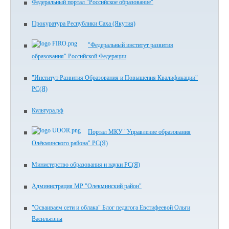
Федеральный портал "Российское образование"
Прокуратура Республики Саха (Якутия)
"Федеральный институт развития
образования" Российской Федерации
"Институт Развития Образования и Повышения Квалификации"
РС(Я)
Культура.рф
Портал МКУ "Управление образования
Олёкминского района" РС(Я)
Министерство образования и науки РС(Я)
Администрация МР "Олекминский район"
"Осваиваем сети и облака" Блог педагога Евстифеевой Ольги
Васильевны