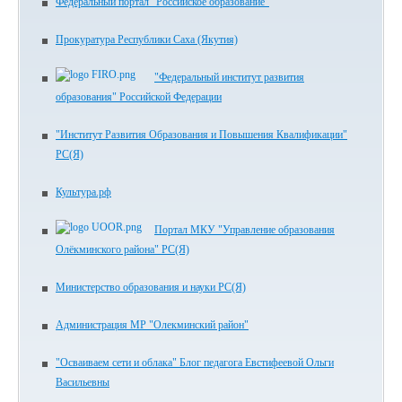
Федеральный портал "Российское образование"
Прокуратура Республики Саха (Якутия)
"Федеральный институт развития
образования" Российской Федерации
"Институт Развития Образования и Повышения Квалификации"
РС(Я)
Культура.рф
Портал МКУ "Управление образования
Олёкминского района" РС(Я)
Министерство образования и науки РС(Я)
Администрация МР "Олекминский район"
"Осваиваем сети и облака" Блог педагога Евстифеевой Ольги
Васильевны